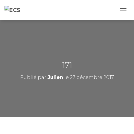
D
É
P
L
I
E
R
L
A
171
N
A
Publié par
Julien
le
27 décembre 2017
V
I
G
A
T
I
O
N