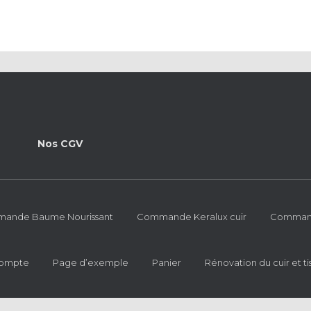
Nos CGV
ande Baume Nourissant
Commande Keralux cuir
Commande
ompte
Page d’exemple
Panier
Rénovation du cuir et ti