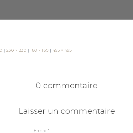
60
|
230 × 230
|
160 × 160
|
495 × 495
0 commentaire
Laisser un commentaire
E-mail
*