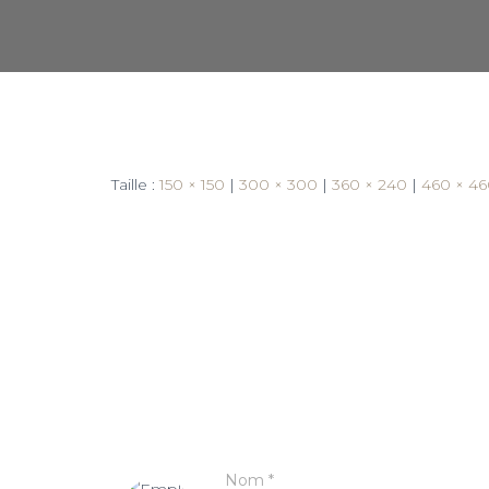
Taille :
150 × 150
|
300 × 300
|
360 × 240
|
460 × 4
Nom
*