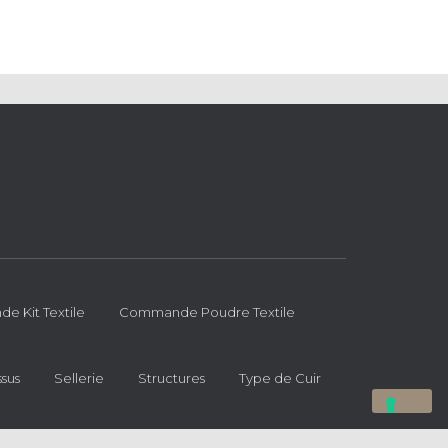
 Kit Textile
Commande Poudre Textile
ssus
Sellerie
Structures
Type de Cuir
Hestia | Développé par
ThemeIsle