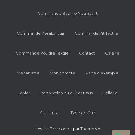
Commande Baume Nourissant
Commande Keralux cuir
Commande Kit Textile
Commande Poudre Textile
Contact
Galerie
Mecanisme
Mon compte
Page d’exemple
Panier
Rénovation du cuir et tissus
Sellerie
Structures
Type de Cuir
Hestia | Développé par
ThemeIsle