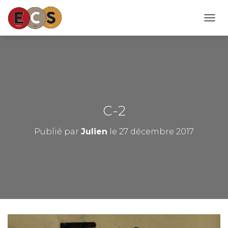
D
É
P
L
I
E
R
L
A
C-2
N
A
Publié par
Julien
le
27 décembre 2017
V
I
G
A
T
I
O
N