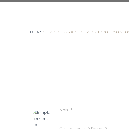
Taille :
150 × 150
|
225 × 300
|
750 × 1000
|
750 × 1
Nom
*
Qu’avez vous à l’esprit ?