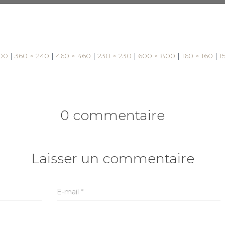
000
|
360 × 240
|
460 × 460
|
230 × 230
|
600 × 800
|
160 × 160
|
1
0 commentaire
Laisser un commentaire
E-mail
*