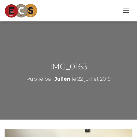
D
É
P
L
I
E
R
L
A
IMG_0163
N
A
Publié par
Julien
le
22 juillet 2019
V
I
G
A
T
I
O
N