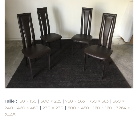
Taille :
150 × 150
|
300 × 225
|
750 × 563
|
750 × 563
|
360 ×
240
|
460 × 460
|
230 × 230
|
600 × 450
|
160 × 160
|
3264 ×
2448