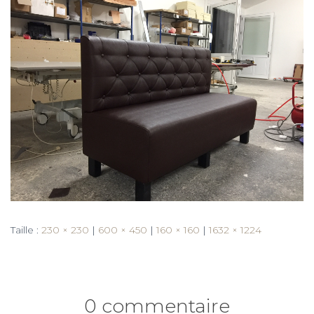
Taille :
230 × 230
|
600 × 450
|
160 × 160
|
1632 × 1224
0 commentaire