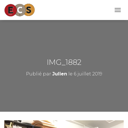
D
É
P
L
I
E
R
L
A
IMG_1882
N
A
Publié par
Julien
le
6 juillet 2019
V
I
G
A
T
I
O
N