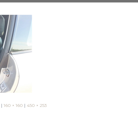
|
160 × 160
|
450 × 253