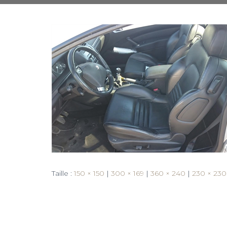
Taille :
150 × 150
|
300 × 169
|
360 × 240
|
230 × 230